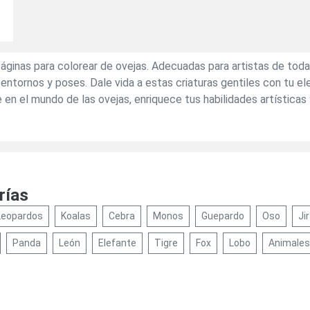
páginas para colorear de ovejas. Adecuadas para artistas de tod
 entornos y poses. Dale vida a estas criaturas gentiles con tu e
en el mundo de las ovejas, enriquece tus habilidades artísticas
rías
Leopardos
Koalas
Cebra
Monos
Guepardo
Oso
Ji
Panda
León
Elefante
Tigre
Fox
Lobo
Animales 