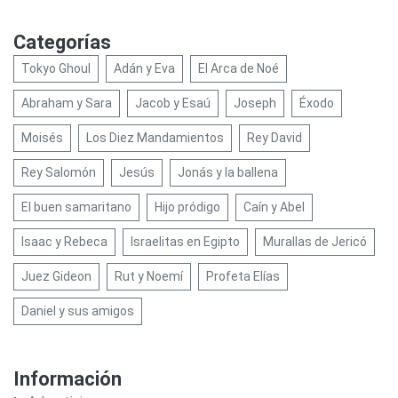
Categorías
Tokyo Ghoul
Adán y Eva
El Arca de Noé
Abraham y Sara
Jacob y Esaú
Joseph
Éxodo
Moisés
Los Diez Mandamientos
Rey David
Rey Salomón
Jesús
Jonás y la ballena
El buen samaritano
Hijo pródigo
Caín y Abel
Isaac y Rebeca
Israelitas en Egipto
Murallas de Jericó
Juez Gideon
Rut y Noemí
Profeta Elías
Daniel y sus amigos
Información