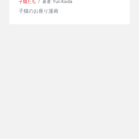
子猫たち
/
著者: Yuri Koida
子猫のお座り漫画