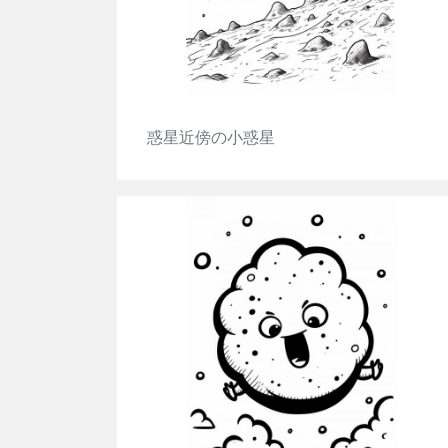
惑星近傍の小惑星