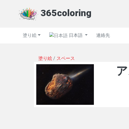
365coloring
塗り絵
日本語
連絡先
塗り絵
/
スペース
ア