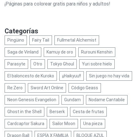
¡Páginas para colorear gratis para niños y adultos!
Categorías
Pingüino
Fairy Tail
Fullmetal Alchemist
Saga de Vinland
Kamuy de oro
Rurouni Kenshin
Parasyte
Otro
Tokyo Ghoul
Yuri sobre hielo
El baloncesto de Kuroko
¡¡Haikyuu!!
Sin juego no hay vida
Re:Zero
Sword Art Online
Código Geass
Neon Genesis Evangelion
Gundam
Nodame Cantabile
Ghost in the Shell
Berserk
Cesta de frutas
Cardcaptor Sakura
Sailor Moon
Una pieza
Dragon Ball
ESPÍA X FAMILIA
BLOQUE AZUL