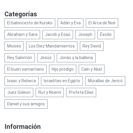
Categorías
El baloncesto de Kuroko
Adán y Eva
El Arca de Noé
Abraham y Sara
Jacob y Esaú
Joseph
Éxodo
Moisés
Los Diez Mandamientos
Rey David
Rey Salomón
Jesús
Jonás y la ballena
El buen samaritano
Hijo pródigo
Caín y Abel
Isaac y Rebeca
Israelitas en Egipto
Murallas de Jericó
Juez Gideon
Rut y Noemí
Profeta Elías
Daniel y sus amigos
Información