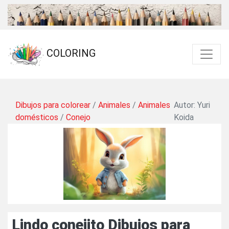
COLORING
Dibujos para colorear
/
Animales
/
Animales
Autor: Yuri
domésticos
/
Conejo
Koida
Lindo conejito Dibujos para