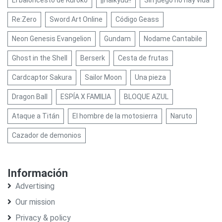
El baloncesto de Kuroko
¡¡Haikyuu!!
Sin juego no hay vida
Re:Zero
Sword Art Online
Código Geass
Neon Genesis Evangelion
Gundam
Nodame Cantabile
Ghost in the Shell
Berserk
Cesta de frutas
Cardcaptor Sakura
Sailor Moon
Una pieza
Dragon Ball
ESPÍA X FAMILIA
BLOQUE AZUL
Ataque a Titán
El hombre de la motosierra
Naruto
Cazador de demonios
Información
Advertising
Our mission
Privacy & policy