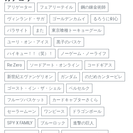
アリゲーター
フェアリーテイル
鋼の錬金術師
ヴィンランド・サガ
ゴールデンカムイ
るろうに剣心
パラサイト
また
東京喰種トーキョーグール
ユーリ・オン・アイス
黒子のバスケ
ハイキュー！！（笑）！
ノーゲーム・ノーライフ
Re:Zero
ソードアート・オンライン
コードギアス
新世紀エヴァンゲリオン
ガンダム
のだめカンタービレ
ゴースト・イン・ザ・シェル
ベルセルク
フルーツバスケット
カードキャプターさくら
セーラームーン
ワンピース
ドラゴンボール
SPY X FAMILY
ブルーロック
進撃の巨人