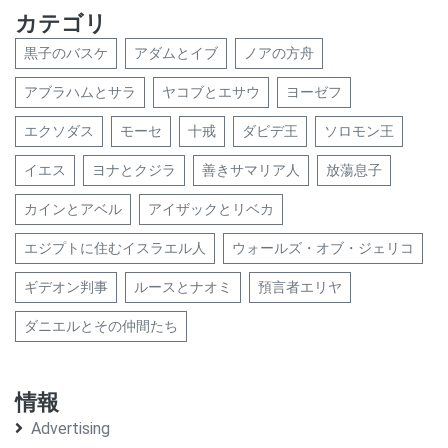
カテゴリ
黒子のバスケ
アダムとイブ
ノアの方舟
アブラハムとサラ
ヤコブとエサウ
ヨーゼフ
エクソダス
モーセ
十戒
ダビデ王
ソロモン王
イエス
ヨナとクジラ
善きサマリア人
放蕩息子
カインとアベル
アイザックとリベカ
エジプトに住むイスラエル人
ウォールズ・オブ・ジェリコ
ギデオン判事
ルースとナオミ
預言者エリヤ
ダニエルとその仲間たち
情報
Advertising