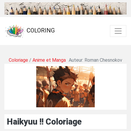
COLORING
Coloriage
/
Anime et Manga
Auteur: Roman Chesnokov
Haikyuu !! Coloriage