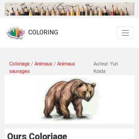
COLORING
Coloriage
/
Animaux
/
Animaux
Auteur: Yuri
sauvages
Koida
Ours Coloriage