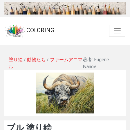
COLORING
塗り絵
/
動物たち
/
ファームアニマ
著者: Eugene
ル
Ivanov
ブル 塗り絵